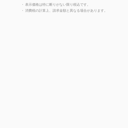
・ 表示価格は特に断りがない限り税込です。
・ 消費税の計算上、請求金額と異なる場合があります。
製品一覧に戻る
閉じ