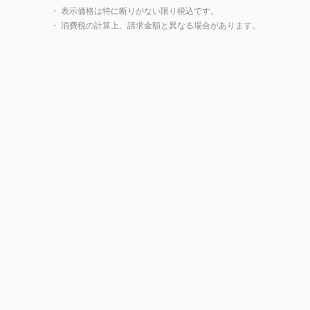
・ 表示価格は特に断りがない限り税込です。
・ 消費税の計算上、請求金額と異なる場合があります。
製品一覧に戻る
閉じ