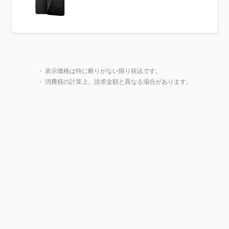
製品一覧に戻る
・ 表示価格は特に断りがない限り税込です。
・ 消費税の計算上、請求金額と異なる場合があります。
閉じ