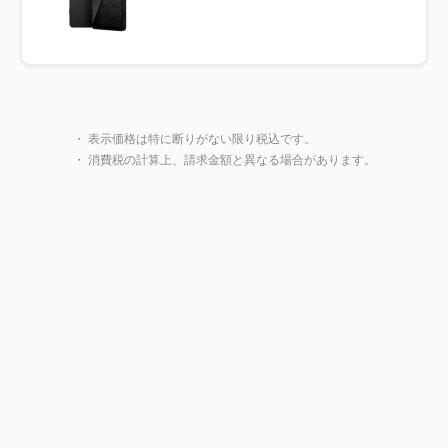
製品一覧に戻る
・ 表示価格は特に断りがない限り税込です。
・ 消費税の計算上、請求金額と異なる場合があります。
閉じ