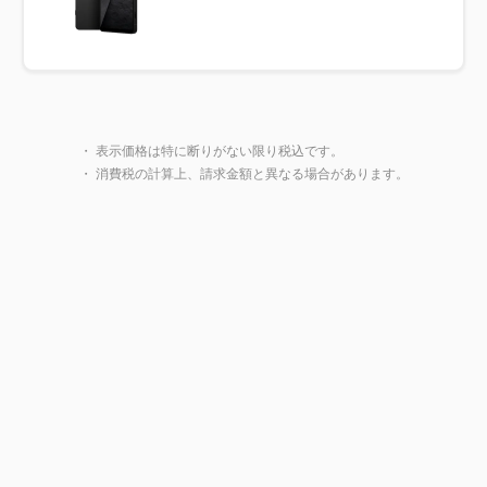
製品一覧に戻る
・ 表示価格は特に断りがない限り税込です。
・ 消費税の計算上、請求金額と異なる場合があります。
閉じ