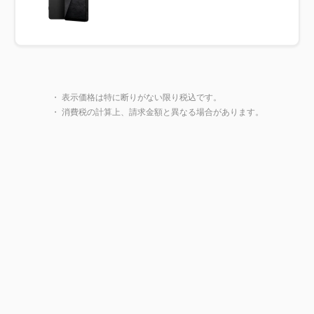
製品一覧に戻る
・ 表示価格は特に断りがない限り税込です。
・ 消費税の計算上、請求金額と異なる場合があります。
閉じ