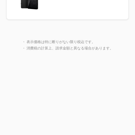
製品一覧に戻る
・ 表示価格は特に断りがない限り税込です。
・ 消費税の計算上、請求金額と異なる場合があります。
閉じ