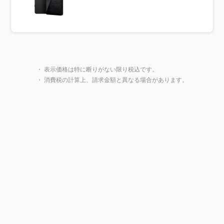
製品一覧に戻る
・ 表示価格は特に断りがない限り税込です。
・ 消費税の計算上、請求金額と異なる場合があります。
閉じ