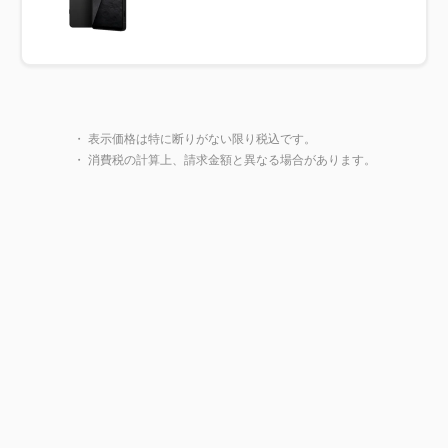
製品一覧に戻る
・ 表示価格は特に断りがない限り税込です。
・ 消費税の計算上、請求金額と異なる場合があります。
閉じ