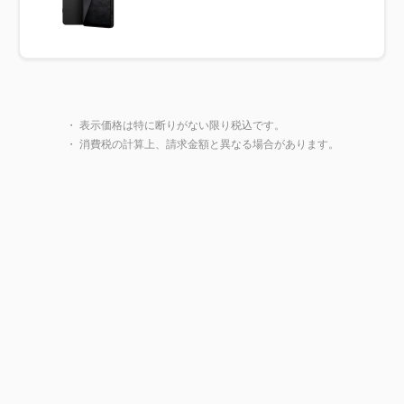
製品一覧に戻る
・ 表示価格は特に断りがない限り税込です。
・ 消費税の計算上、請求金額と異なる場合があります。
閉じ