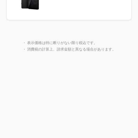
製品一覧に戻る
・ 表示価格は特に断りがない限り税込です。
・ 消費税の計算上、請求金額と異なる場合があります。
閉じ