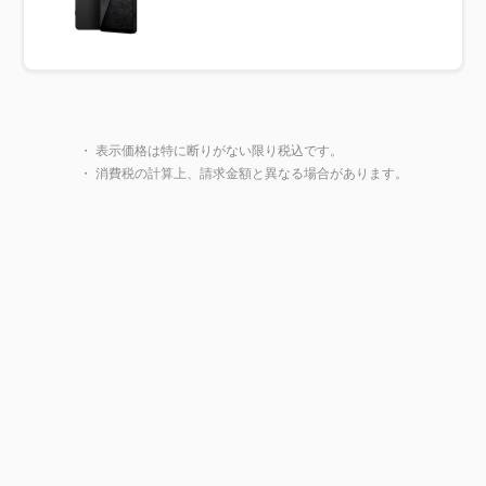
製品一覧に戻る
・ 表示価格は特に断りがない限り税込です。
・ 消費税の計算上、請求金額と異なる場合があります。
閉じ