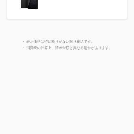
製品一覧に戻る
・ 表示価格は特に断りがない限り税込です。
・ 消費税の計算上、請求金額と異なる場合があります。
閉じ