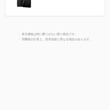
製品一覧に戻る
・ 表示価格は特に断りがない限り税込です。
・ 消費税の計算上、請求金額と異なる場合があります。
閉じ