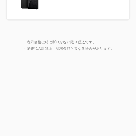
製品一覧に戻る
・ 表示価格は特に断りがない限り税込です。
・ 消費税の計算上、請求金額と異なる場合があります。
閉じ