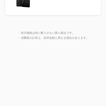
製品一覧に戻る
・ 表示価格は特に断りがない限り税込です。
・ 消費税の計算上、請求金額と異なる場合があります。
閉じ